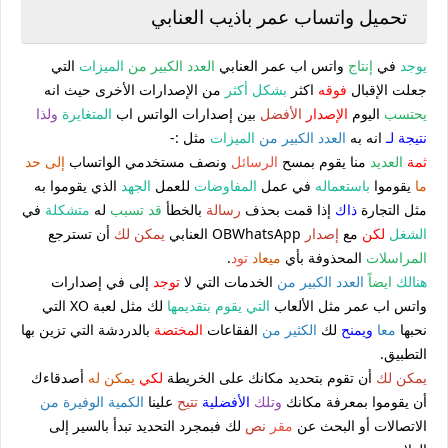
تحميل واتساب عمر باذيب العنابي
يوجد
في
إنتاج
واتس اب عمر العنابي
العدد الكبير من
الميزات
التي
جعلت الإقبال
فوقه
اكثر
بشكل أكثر
من الإصدارات الأخرى حيث انه
يحتسب
اليوم
الإصدار
الأفضل
بين إصدارات الواتس اب
المتغايرة
ولذا
نتيجة لـ
انه به
العدد الكبير من
الميزات
مثل :-
ثمة
العديد
منا يقوم بمسح
الرسائل
ونصف مستخدمي الواتساب
إلى حد
ما
يقوموا
باستعماله
في عمل
المفاوضات
للعمل
الجهد
الذي يقوموا به
مثل التجارة
ذاك
إذا قمت بحذف
رسالة
بالخطأ
قد تسبب
له
متشكلة
في
الشغل
لكن
مع
إصدار
OBWhatsApp العنابي
يمكن لك
أن تسترجع
المراسلات
المحذوفة بأي
ميعاد
تود
.
هنالك
ايضاً
العدد الكبير من
الخدمات التي لا
توجد
إلى في إصدارات
واتس اب عمر مثل الألعاب
التي يقوم بتقديمها
لك مثل لعبة XO التي
نحبها
معا
ويمنح
لك
الكثير من
الفقاعات
المختصة
بالدردشة التي تزين بها
التطبيق.
يمكن لك
أن تقوم بتحديد مكانك على الخريطة
لكي
يمكن له
أصدقاءك
أن يقوموا بمعرفة مكانك
وتلك
الأفضلية
تتيح
علينا
الكمية الوفيرة من
الاتصالات أو البحث عن
مقر
نص
لك فبمجرد التحديد تبدأ بالسير إلى