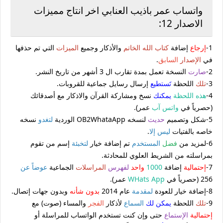
واتساب عمر باذيب العنابي اخر انتاج مميزات
الاصدار 12:
1-
إرجاع
إضافة
كتاب الله الخاتم
والأذكار وجميع
الميزات
التي تم حذفها
في
الإصدار
السابق
.
2-
صارت
النسخة تعمل بمدة تقارب ال 3 أشهر من تاريخ النشر.
3-
تلك
اللحظة
تَستطيع
إرسال رسايل جماعية للقروبات.
4-
هذه اللحظة
يمكنك
نسخ ومشاركة القرآن والاذكار مع أصدقائك
(حصرياً في
واتس آب
عمر).
5-شكل وتصميم
حديث
لنسخه OB2WhataApp الوردية
لتغدو
نسخه
خاصه بالفتيات
ليس إلا
.
6-لمزيد من
فضل
المستخدم
تم إضافة خيار
لتخبئة
إسم من تقوم
بمراسلته من الشريط العلوي للمحادثة.
7-
إحتمالية
إضافة
1000
واحد
لفهرس
المراسلات
الجماعية
عوضاً عن
256 (حصرياً في
WHats App
عمر).
8-إضافة خيار للعودة
لمقدمة
عام 2014
بدون
شأنه
وبدون جهات إتصال.
9-
تلك
اللحظة
يمكن لك
السماع
لأذكار
الفجر
والمساء (صوت) مع
إحتمالية
الإستماع
حتى وإن كنت تستخدم الواتساب للمراسلة أو