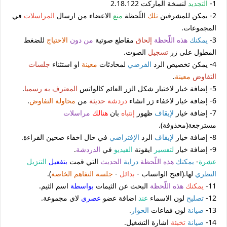
1-
التجديد
لنسخة الماركت 2.18.122
2- يمكن للمشرفين
تلك
اللّحظة
منع
الاعضاء من ارسال
المراسلات
في
المجموعات.
3-
يمكنك
هذه اللّحظة
إلحاق
مقاطع صوتية
من دون
الاحتياج
للضغط
المطول على زر
تسجيل
الصوت.
4- يمكن تخصيص الرد
الفرضي
لمحادثات
معينة
او استثناء
جلسات
التفاوض
معينة
.
5- إضافة خيار لاختيار شكل الزر العائم كالواتس
المعترف به رسميا
.
6- إضافة خيار لاخفاء زر انشاء
دردشة
حديثة
من
محاولة التفاوض
.
7- إضافة خيار
لإيقاف
ظهور
إنتباه
بان
هنالك
مراسلات
مسترجعة(محذوفة).
8- إضافة خيار
لإيقاف
الرد
الإفتراضي
في حال اخفاء صحين القراءة.
9- إضافة خيار
لتفسير
ايقونة
الفيديو
في
الدردشة
.
عشرة
-
يمكنك
هذه اللّحظة
دراية
الحديث
التي قمت
بتفعيل
التنزيل
النظري
لها.(افتح الواتساب -
بدائل
-
جلسة التفاهم
الخاصة
).
11-
يمكنك
هذه اللّحظة
البحث عن الثيمات
بواسطة
اسم الثيم.
12-
تصليح
لون الاسماء
عند
اضافة عضو
عصري
لاي مجموعة.
13-
صيانة
لون فقاعات
الحوار
.
14-
صيانة
تخبئة
اشارة التشغيل.