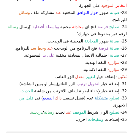
التخابر
الموجود
على الجهاز).
23-
صيانة
ظهور
حوار التوافق
المخفية
عند
مشاركة ملف
وسائل
للبرنامج.
24-
تصليح
فرصة
فتح اي
محادثة
مخفية
بواسطة
أفضلية
'إرسال
رسالة
لرقم غير محفوظ في جهازك'
25-
صيانة
ظهور
المحادثة
المخفية في الويدجت.
26-
صيانة
فرصة
فتح البرنامج من الويدجت
عند
وحط
سد
للبرنامج.
27-
صيانة
احتمالية الاتصال بمحادثة مخفية
على يد
المجموعة.
28-
مؤازرة
اللغة الهندية.
29-
مؤازرة
اللغة الالمانية.
ثلاثين
- إضافة خيار
لتغيير
معدل
الزر العائم.
31- إضافة خيار
لتحويل
ترتيب
الزر العائم(يسار او يمين الشاشة).
32- إضافة خيارلإخفاء ايقونة ايقاف الانترنت من شاشة
الحديث
.
33-
تصليح
متشكلة
عدم (فشل تشغيل
ذاك
الفيديو
) في
قليل من
الاجهزة.
34-
تصليح
الوان شريط
الموقف
عند
تحديد
رسالة
/
دردشة
.
35- إصلاحات
وتنقيحات
اخرى.