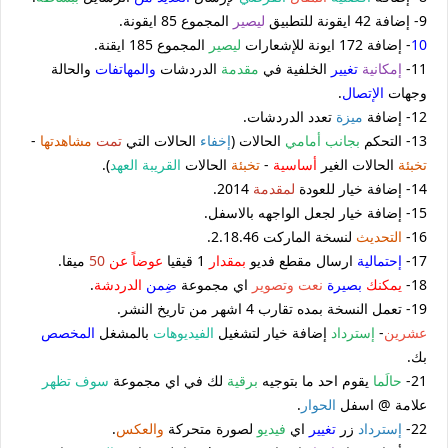
9- إضافة 42 ايقونة للتطبيق
ليصير
المجموع 85 ايقونة.
10
- إضافة 172 ايونة للإشعارات
ليصير
المجموع 185 ايقنة.
11-
إمكانية
تغيير
الخلفية في
مقدمة
الدردشات
والمهاتفات
والحالة
وجهات
الإتصال
.
12- إضافة
ميزة
تعدد الدردشات.
13- التحكم
بجانب أمامي
الحالات (
إخفاء
الحالات التي
تمت
مشاهدتها
-
تخبئة
الحالات الغير
أساسية
-
تخبئة
الحالات
القريبة العهد
).
14- إضافة خيار للعودة
لمقدمة
2014.
15- إضافة خيار لجعل الواجهه بالاسفل.
16-
التحديث
لنسخة الماركت 2.18.46.
17-
إحتمالية
ارسال مقطع فديو
بمقدار
1 قيقيا
عوضاً عن
50
ميقا.
18-
يمكنك
بصيرة
نعت وتصوير
اي مجموعة
ضِمن
الدردشة
.
19- تعمل النسخة بمده تقارب 4 اشهر من تاريخ النشر.
عشرين
-
إسترداد
إضافة خيار لتشغيل
الفيديوهات
بالمشغل
المخصص
بك.
21-
حالَما
يقوم احد ما بتوجيه
برقية
لك في اي مجموعة
سوف تظهر
علامة @ اسفل
الحوار
.
22-
إسترداد
زر
تغيير
اي
فيديو
لصورة متحركة
والعكس
.