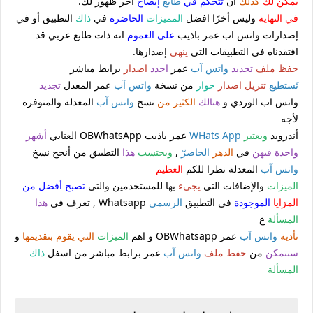
يمكن لك
كذلك
أن
تتحكم في
طابَع
إيضاح
أخر ظهور لك.
في النهاية
وليس أخرًا افضل
المميزات
الحاضرة
في
ذاك
التطبيق أو في
إصدارات واتس اب عمر باذيب
على العموم
انه ذات طابع عربي قد
افتقدناه في التطبيقات التي
ينهي
إصدارها.
حفظ ملف
تجديد
واتس آب
عمر
اجدد
اصدار
برابط مباشر
تَستطيع
تنزيل
اصدار
حوار
من نسخة
واتس آب
عمر المعدل
تجديد
واتس اب الوردي و
هنالك
الكثير من
نسخ
واتس آب
المعدلة والمتوفرة
لأجه
أندرويد
ويعتبر
WHats App
عمر باذيب OBWhatsApp العنابي
أشهر
واحدة فيهن
في
الدهر
الحاضر
ّ ,
ويحتسب
هذا
التطبيق من أنجح نسخ
واتس آب
المعدلة نظرا للكم
العظيم
الميزات
والإضافات التي
يجيء
بها للمستخدمين والتي
تصبح أفضل من
المزايا
الموجودة
في التطبيق
الرسمي
Whatsapp , تعرف في
هذا
المسألة
ع
تأدية
واتس آب
عمر OBWhatsapp و اهم
الميزات
التي يقوم بتقديمها
و
ستتمكن
من
حفظ ملف
واتس آب
عمر برابط مباشر من اسفل
ذاك
المسألة