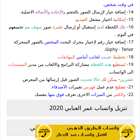
في وقت
شخص
.
14- إضافة خيار لإرسال الصور بالحجم
والإجادة والأصالة
الاصلية.
15-
إمكانية
اختيار مشغل
الفيديو
.
16-
تلك
اللحظة
لدى
إستقبال أو إرسال
غفيرة
صور
سوف يتم
تجميعهم
في ألبوم .
17- إضافة خيار رقم لإختيار محرك البحث
المختص
بالصور المتحركة
Giphy - Tenor.
18-
تخطيط
حديث
لجانب أمامي
المهاتفات
.
19-
تَستطيع
هذه اللحظة
مشاركة البرامج والالعاب من مدير
المستندات
الى الواتساب.
عشرين
-
يمكن لك
حالا
تحديث
الصور قبل إرسالها من المعرض.
21-
تصليح
عدم عمل
فهرس
تغييرات
الأصدقاء
.
22-
والكثير
من
الميزات
الاخرى تعرف
فوق منها
بنفسك
تنزيل واتساب عمر العنابي 2020
OBWhatsApp واتس عمر باذيب العنابي