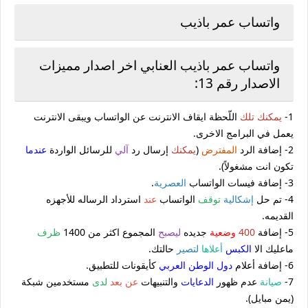
واتساب عمر باذيب
واتساب عمر باذيب العنابي اخر اصدار مميزات
الاصدار رقم 13:
1-
يمكنك
تلك
اللّحظة ايقاف الانترنت عن الواتساب ويبقى الانترنت
يعمل في البرامج الاخرى.
2- إضافة الرد
المفترض
(
يمكنك
إرسال رد
آلي
للرسائل الواردة
عندما
تكون انت مشغولاً).
3- إضافة فيسات الواتساب
العصرية
.
4- تم حل
إشكالية
توقف
الواتساب
عند
استرداد الرساله للأجهزه
القديمه.
5- إضافة
400
وضعية
جديده
ليصبح
المجموع اكثر من 1400
ظرف
ماعليك الا
الكبس
أعلاها
لتصير
حالتك.
6- إضافة أعلام
دول الوطن العربي
كأيقونات للتطبيق.
7-
صيانة
عدم ظهور
الدعايات
والتنبيهات
عن بعد
لدى
مستخدمين شبكة
(يمن مبايل).