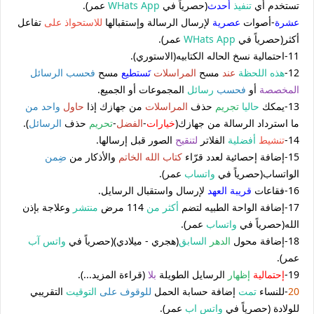
تستخدم أي
تنفيذ
أحدث
(حصرياً في
WHats App
عمر).
عشرة
-أصوات
عصرية
لإرسال الرسالة وإستقبالها
للاستحواذ على
تفاعل
أكثر(حصرياً في
WHats App
عمر).
11-احتمالية نسخ الحاله الكتابيه(الاستوري).
12-
هذه اللحظة
عند
مسح
المراسلات
تَستطيع
مسح
فحسب
الرسائل
المخصصة
أو
فحسب
رسائل
المجموعات أو الجميع.
13-يمكك
حاليا
تجريم
حذف
المراسلات
من جهازك إذا
حاول
واحد من
ما استرداد الرسالة من جهازك(
خيارات
-
الفضل
-
تحريم
حذف
الرسائل
).
14-
تنشيط
أفضلية
الفلاتر
لتنقيح
الصور قبل إرسالها.
15-إضافة إحصائية لعدد قرّاء
كتاب الله الخاتم
والأذكار من
ضِمن
الواتساب(حصرياً في
واتساب
عمر).
16-فقاعات
قريبة العهد
لإرسال واستقبال الرسايل.
17-إضافة الواحة الطبيه لتضم
أكثر من
114 مرض
منتشر
وعلاجة بإذن
الله(حصرياً في
واتساب
عمر).
18-إضافة محول
الدهر
السابق
(هجري - ميلادي)(حصرياً في
واتس آب
عمر).
19-
إحتمالية
إظهار
الرسايل الطويلة
بلا
(قراءة المزيد...).
20
-للنساء
تمت
إضافة حسابة الحمل
للوقوف على
التوقيت
التقريبي
للولادة (حصرياً في
واتس اب
عمر).