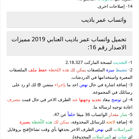
14- إصلاحات اخرى.
واتساب عمر باذيب
تحميل واتساب عمر باذيب العنابي 2019 مميزات
الاصدار رقم 16:
1-
التحديث
لنسخة الماركت 2.18.327
2-
تنشيط
ميزة
الملصقات
يمكن لك
هذه اللحظة
حفظ ملف
الملصقات
المعبرة واستخدامها في الدردشات.
3- إضافة اشارة في حال
نهض
احد ما
بإجراء
منشن @ لك او رد على
رسائلك في المجموعة.
4- لن
توضح
معاد
تحديد وجهتها
عند
الطرف الاخر في حال قمت
بتصرف
اعادة توجيه لرسالة ما.
5-
صار
مقدار
الواتساب 36 ميقا
خلفا
ً عن 47.
6- إضافة
لائحة
للرسائل المحذوفة،
يمكن لك
هذه اللّحظة
بصيرة
المراسلات
التي
نهض
الطرف الاخر بحذفها بأي وقت تشاء(إفتح بروفايل
اي
شات
ثم
المراسلات
المحذوفة).