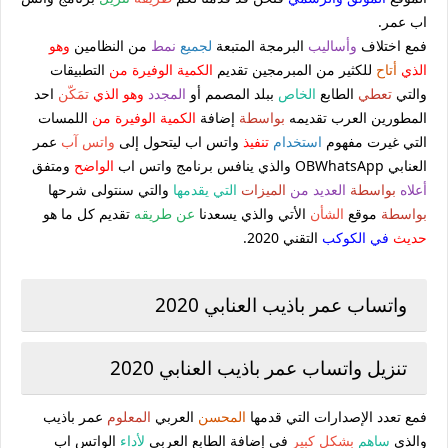
اب عمر.
فمع اختلاف
وأساليب
البرمجة المتبعة
لجميع
نمط
من النظامين
وهو
الذي
أتاح
للكثير من المبرمجين تقديم
الكمية الوفيرة من
التطبيقات
والتي
تعطي
الطابع
الخاص
ببلد المصمم أو
المجدد
وهو الذي
تمَكّن
احد
المطورين العرب تقديمه
بواسطة
إضافة
الكمية الوفيرة من
اللمسات
التي غيرت مفهوم
استخدام
تنفيذ
واتس اب ليتحول إلى
واتس آب
عمر
العنابي OBWhatsApp والذي ينافس برنامج واتس اب
الواضح
ومتفق
أعلاه
بواسطة
العديد من
الميزات
التي يقدمها
والتي سنتولى شرحها
بواسطة
موقع
الشأن
الأتي والذي يسعدنا
عن طريقه
تقديم كل ما هو
حديث
في الكوكب
التقني 2020.
واتساب عمر باذيب العنابي 2020
تنزيل واتساب عمر باذيب العنابي 2020
فمع تعدد الإصدارات التي قدمها
المحسن
العربي
المعلوم
عمر باذيب
والذي
ساهم
بشكل كبير
في إضافة الطابع العربي
لأداء
الواتس اب