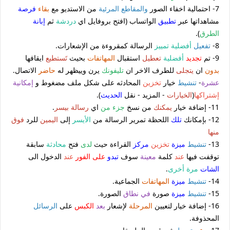
7- احتمالية اخفاء الصور
والمقاطع المرئية
من الاستديو مع
بقاء
فرصة
مشاهداتها عبر
تطبيق
الواتساب (افتح بروفايل اي
دردشة
ثم
إبانة
الطرق
).
8-
تفعيل
أفضلية
تمييز
الرسالة كمقروءة من الإشعارات.
9- تم
تجديد
أفضلية
تعطيل
استقبال
المهاتفات
بحيث
تَستطيع
ايقافها
بدون
ان
يتجلى
للطرف الاخر ان
تليفونك
يرن وييظهر له
حاضر
الاتصال.
عشرة
-
تنشيط
خيار
تخزين
المحادثه على شكل ملف مضغوط و
إمكانية
إشتراكها
(
الخيارات
- المزيد - نقل
الحديث
).
11- إضافة خيار
يمكنك
من نسخ
جزء من
اي
رسالة
بيسر
.
12- بإمكانك
تلك
اللحظة تمرير الرسالة من
الأيسر
إلى
اليمين
للرد
فوق
منها
13-
تنشيط
ميزة
تخزين
مركز
القراءة حيث
لدى
فتح
محادثة
سابقة
توقفت فيها
عند
كلمة
معينة
سوف
تبدو
على الفور
عند
الدخول الى
الشات
مرة أخرى
.
14- ‏
تنشيط
ميزة
المهاتفات
الجماعية.
15-
تنشيط
ميزة
صورة
في نطاق
الصورة.
16- إضافة خيار لتعيين
المرحلة
لإشعار
بعد
الكبس
على
الرسائل
المحذوفة.