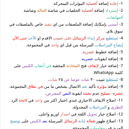
1-
إعادة
إضافة
أفضلية
المؤثرات المتحركة
2-
إسترداد
إضافة
أفضلية
الخلفيات في شاشة
الحالة
وشاشة
المهاتفات
.
3-
أمسى
بإمكانك إضافة الملصقات من اي
تنفيذ
خاص بالملصقات في
سوق بلاي.
4-
تَستطيع
مركز
إبداء
الرسائل
على حسب
الاقدم او
الأحد
حتى الآن
إيضاح
المراسلات
المرسلة من قبل اي
واحد
في المجموعة.
5- إضافة خطوط
عصرية
.
6- إضافة ايقونات
عصرية
.
7- إضافة خيار
لإيقاف
فتح
المحادثة
المخفية
في أعقاب
الكبس
على
كلمة WhatsApp.
8-
تَستطيع
تثبيت ٣٠
شات
عوضا عن
٢٥
شات
.
9- إضافة
مؤثرة
تأكيد
عند
الاتصال بشخص ما من
في نطاق
المجموعة.
عشرة
-
تصليح
عدم
تخبئة
ايقونة
النص
المفترض
.
11- اصلاح الايقاف الاجباري عندي اختيار اكثر من
واحد
في
لائحة
الرد
النظري
و
المراسلات
المجدولة.
12- اصلاح خيار
تحويل
اللغة في
اصدار
اوريو واعلى.
13- اصلاح ظهور
فعالة
إبانة
الرسائل
المرسلة
بعد
الكبس
على
توضيح
المزيد في
معلومات
المجموعة.