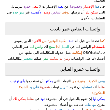
العلامة.
في
هذا
الإصدار
وخصوصا
عن
بقية
الإصدارات لا
يبقى
حدود
للرسائل
التي
يمكن لك
أن ترسلها
بوقت
شخص
وهذه
الأفضلية
غير
متواجدة
في
التطبيقات الأخرى.
واتساب العنابي عمر باذيب
كما
تحدثنا من قبل انه
ثمة
الكمية الوفيرة من
الأفراد
الذين يقوموا
باستخدام
الواتس اب في
العمل
لذا
يمنح
لك
واتس آب
عمر العنابي
OBWhatsApp
إمكانية
عمل جدولة للمكالمات التي تتلقها من
أصدقاءك على الواتساب
ومن ثم
يمكنك
مقر
عملك
بتحضير
مكالماتك.
واتساب عمرو العنابي
يبقى
الكمية الوفيرة من
الثيمات التي
يمكنها
أن تستخدمها
بأي توقيت
.
مثلما
أنه
تَستطيع
أن تقوم
بتنزيل
ثيمات
عصرية
على يد
الشبكة
العنكبوتية
.
يمكن لها
إن تقوم بالدخول في أي مجموعة
تود
في
مثلما
يمكن لك
أن
تجري
مهاتفات
جماعية مع أعضاء المجموعة.