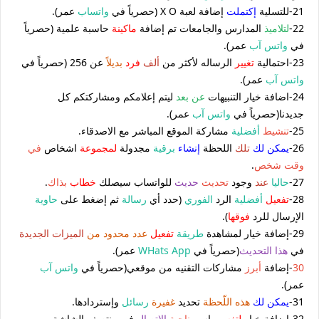
21-للتسلية
إكتملت
إضافة لعبة X O (حصرياً في
واتساب
عمر).
22-
لتلاميذ
المدارس والجامعات تم إضافة
ماكينة
حاسبة علمية (حصرياً
في
واتس آب
عمر).
23-احتمالية
تغيير
الرساله لأكثر من
ألف
فرد
بديلا
ً عن 256 (حصرياً في
واتس آب
عمر).
24-اضافة خيار التنبيهات
عن بعد
ليتم إعلامكم ومشاركتكم كل
جديدنا(حصرياً في
واتس آب
عمر).
25-
تنشيط
أفضلية
مشاركة الموقع المباشر مع الاصدقاء.
26-
يمكن لك
تلك
اللحظة
إنشاء
برقية
مجدولة
لمجموعة
اشخاص
في
وقت
شخص
.
27-
حاليا
عند
وجود
تحديث
حديث
للواتساب سيصلك
خطاب
بذاك
.
28-
تفعيل
أفضلية
الرد
الفوري
(حدد أي
رسالة
ثم إضغط على
حاوية
الإرسال للرد
فوقها
).
29-إضافة خيار لمشاهدة
طريقة
تفعيل
عدد محدود من
الميزات
الجديدة
في
هذا
التحديث
(حصرياً في
WHats App
عمر).
30
-إضافة
أبرز
مشاركات التقنيه من موقعي(حصرياً في
واتس آب
عمر).
31-
يمكن لك
هذه اللّحظة
تحديد
غفيرة
رسائل
وإستردادها.
32-إضافة خيار
لتفسير
إسم
ناحية
الإتصال
في منتصف الشاشة.