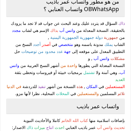
من هو مطور واتساب عمر باذيب
OBWhatsApp واتساب العنابي ؟
ذاك
السؤال قد يتردد عليك وعند البحث عن جواب قد لا تجد ما يزودك
بالحقيقة، النسخة المعدلة من
واتس آب
بذاك
الإسم هي لشاب
مجدد
من
جمهورية
دولة جمهورية الجمهورية اليمنية
,
الشاب
يملك
مدونة باسمه وهو
متخصص
في
أصدر
أجدد
النسخ من
التطبيق المعدل على موقعه إلى
جهة
عدد محدود من
توضيحات
حل
مشكلات
واتس آب
, و
النسخة المعدلة التي يطورها
واحدة من
أشهر النسخ العربية من
واتس
آب
، وهي آمنة ولا
تشتمل
برمجيات خبيثة أو فيروسات وتحظى بثقة
العديد
المستعملين
في
المكان
,
هذه
النسخة من أشهر
تنفيذ
للدردشة
في الدنيا
تلائم
المسلمين
والمستعملين
في
المحلات
المحلية، نظرا لأنها مزو.
واتساب عمر باذيب
بإضافات اسلامية منها
كتاب الله الخاتم
كاملا والأحاديث النبوية
تحديث
واتس آب
عمر باذيب العنابي
احدث
انتاج
ميزات
ذاك
الاصدار: