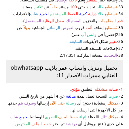
33-
تَستطيع
حاليا
تحديد حتى
100
مستند
خلفا
ً عن
ثلاثين
مستند.
34-
تَستطيع
حالا
دراية
كمية
الحفظ
المستخدم
لجميع
شات
(الاعدادات-
قدر
المعلومات
والتخزين
المستهلك
-
معدل
الرعاية
المستعمل
).
35-
تَستطيع
إضافة
ألف
قروب
لفهرس
الرسائل
الجماعية
بديلا
ً عن
256(حصرياً في
واتس آب
عمر).
36-
تغيير
شكل الأيقونات
السابقة
.
37-إصلاحات للنسخه السابقه.
38-
التحديث
لنسخة الماركت 2.17.351
تحميل وتنزيل واتساب عمر باذيب obwhatsapp
العنابي مميزات الاصدار 11:
1-
صيانة
متشكلة
التطبيق
مؤذي
.
2-
صرت
النسخة تعمل بمدة
مبالغة
عن 4 أشهر من تاريخ النشر.
3-
يمكنك
إستعادة (حذق) أي
رسالة
حتى الآن
إرسالها
وسوف يتم
حذفها
من كل الأجهزة التي ارسلت لها.
4-
يمكنك
تلك
اللحظة
إنهاء
حفظ الملف
النظري
للوسائط
لجميع
شات
على حدى (افتح بروفايل أي
دردشة
ثم اختر
حفظ الملف
المفترض