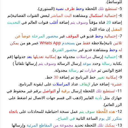
للوسائط).
5-
تَستطيع
تلك
اللحظة
وحط
ظرف
نصية
(الستوري).
6-
إحتمالية
استكمال
ومشاهدة
البث المباشر
لبعض القنوات الفضائية(تم
إضافة
20
قناة مؤقتاً
وسوف يتم
إضافة
أغلب
قنوات العالم في
التحديث
المقبل
إن شاء الله).
7-
إحتمالية
وحط
فديو في
الموقف
غير
محصور
المرحلة
عوضاً عن
ثلاثين
ثانية(ملاحظة
فقط
من
يستخدم
WHats App
عمر هو من
يمكن
له
وحط
ومشاهدة فديو غير
محصور
الفترة
).
8-
إحتمالية
إرسال
مراسلات
مجدولة مع
إمكانية
تعديلها
بعد
جدولتها (قم
بكتابة
رسالة
وحدد
موعد
إرسال الرسالة
وسوف يتم
إرسالها تلقائياً )
افتح الواتس ثم
خيارات
ثم
رسالة
مجدولة.
9-
إمكانية
تغيير
خط البرنامج تم إضافة
30
خط.
عشرة
- إضافة خيار
لإيقاف
عداد
المراسلات
على ايقونة البرنامج.
11-
تَستطيع
تلك
اللحظة إرسال
برقية
أو
التواصل
برقم غير محفوظ في
جهازك مثل
تأدية
الفايبر (اذهب الى قسم جهات الاتصال ثم اضغط على
الزر العائم).
12-
هذه اللّحظة
سوف يتم
عمل نسخة احتياطية للمحادثات على
باتجاه
متكرر كل يوم
الساعة الثانية
في الصباح
.
13-
يمكنك
تلك
اللحظة تحديد
مجموعة من
المقاطع المرئية
وإرسالها