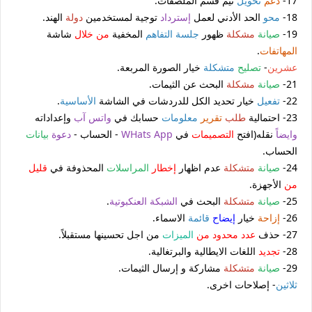
17-
دعم
تحويل
ثيم قسم الملصقات.
18-
محو
الحد الأدني لعمل
إسترداد
توجية لمستخدمين
دولة
الهند.
19-
صيانة
مشكلة
ظهور
جلسة التفاهم
المخفية
من خلال
شاشة
المهاتفات
.
عشرين
-
تصليح
متشكلة
خيار الصورة المربعة.
21-
صيانة
مشكلة
البحث عن الثيمات.
22-
تفعيل
خيار تحديد الكل للدردشات في الشاشة
الأساسية
.
23- احتمالية
طلب
تقرير
معلومات
حسابك في
واتس آب
وإعداداته
وايضا
ً نقله(افتح
التصميمات
في
WHats App
- الحساب -
دعوة
بيانات
الحساب.
24-
صيانة
متشكلة
عدم اظهار
إخطار
المراسلات
المحذوفة في
قليل
من
الأجهزة.
25-
صيانة
متشكلة
البحث في
الشبكة العنكبوتية
.
26-
إزاحة
خيار
إيضاح
قائمة
الاسماء.
27- حذف
عدد محدود من
الميزات
من اجل تحسينها مستقبلاً.
28-
تجديد
اللغات الايطالية والبرتغالية.
29-
صيانة
متشكلة
مشاركة و إرسال الثيمات.
ثلاثين
- إصلاحات اخرى.