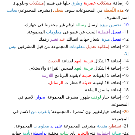
8- إضافة
مشكلات
عصرية
وطرق
حلها في قسم (
مشكلات
وحلولها).
9-
هذه اللّحظة
في المجموعات سوف
يتجلى
(مشرف المجموعة)
بجانب
اسم المشرف.
10
-
تحسين
ميزة
ارسال
رسالة
لرقم غير محفوظ في جهازك.
11-
تفعيل
أفضلية
البحث عن عضو في
معلومات
المجموعة.
12-
تفعيل
ميزة
اشعار جهات اتصالك
عند
تغيير
رقمك.
13- إضافة
إمكانية
تعديل
معلومات
المجموعة من قبل المشرفين
ليس
إلا
.
14- إضافة 7 اشكال
قريبة العهد
لفقاعة
الحديث
.
15- إضافة 4 اشكال
قريبة العهد
لصحين القراءة والاستلام.
16- إضافة 5 ايقونات
حديثة
لايقونة البرنامج
اللازمة
.
17- إضافة 16 ايقونة
حديثة
لاشعارات
الرسائل
.
18- إضافة ملصق الساعة.
19- إضافة خيار
لوقف
ظهور 'مشرف المجموعة'
بجوار
الاسم في
المجموعة.
20
- إضافة خيارلتغيير لون 'مشرف المجموعة'
بالقرب من
الاسم في
المجموعة.
21-
تَستطيع
منفعة
مشرفي المجموعة
على يد
معلومات
المجموعة.
22-
صيانة
إحتمالية
فتح/
التخابر
باي
شات
مخفية
بواسطة
(
تأدية
جهات