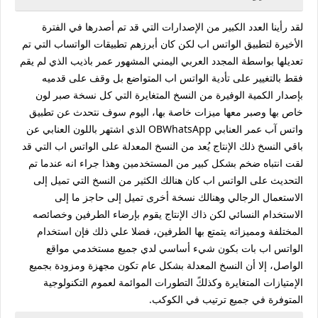
لقد رأينا العدد الكبير من الإصدارات التي قد تم أصدرها في الفترة
الأخيرة لتطبيق الواتس اب لكن كان أبرزهم تطبيقات الواتساب التي تم
تعديلها بواسطة المجدد العربي اليمني المشهور عمر باذيب الذي لم يقم
فقط بالتغيير على تأدية الواتس اب المتواضع بل وقف على قدميه
بإصدار الكمية الوفيرة من النسخ المتغايرة التي كل نسخة صبر لون
خاص بها وصبر معها ميزات خاصة بها، اليوم سوف نتحدث عن تطبيق
واتس آب عمر العنابي OBWhatsApp الذي اشتهر باللون العنابي عن
باقي النسخ ذلك الإنتاج يُعد من النسخ المعدلة على الواتس اب التي قد
لقت انتباه ضخم بشكل كبير من المستخدمين وهذا جراء انه عندما تم
التحديث على الواتس اب كان هنالك الكثير من النسخ التي تميل إلى
الاستعمال الرجالي وهنالك نسخة أخرى تميل إلى حاجز ما إلى
الاستخدام النسائي لكن ذاك الإنتاج يقوم بإرضاء الطرفين وخصائصه
المختلفة ومميزاته يتمتع بها الطرفين، فضلا علي ذلك فإن استخدام
الواتس اب بات بكون شيء أساسي لدي جميع مستخدمي مواقع
الواصل، إلا أن النسخ المعدلة بشكل عام تكون مجهزة ومزودة بجميع
الإمتيازات المتغايرة وكذلكً التطورات الموائمة لعموم التكنولوجية
المتوفرة في جميع ترتيب في الكوكب.