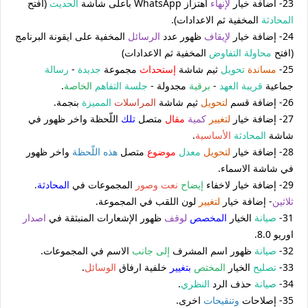
23- أضافة خيار
لإنهاء
اهتزاز WhatsApp باعلى شاشة
الحديث
(افتح
المحادثة
المخفية ثم الاعدادات).
24- إضافة خيار
لإيقاف
ظهور عدد
الرسائل
المخفية على ايقونة البرنامج
(افتح
محاولة التفاوض
المخفية ثم الاعدادات)
25-
مساندة
تحويل
ثيم شاشة
إستحداث
مجموعة
جديدة
-
رسالة
جماعية
قريبة العهد
-
برقية
مجدولة -
جلسة التفاهم
الخاصة
.
26- إضافة قسم
لتحويل
ثيم شاشة
المراسلات
المميزة
بنجمة.
27- إضافة خيار
لتغيير
كمية
مقال
متصل
تلك
اللّحظة واخر ظهور في
شاشة
المحادثة
الأساسية
.
28- إضافة خيار
لتحويل
معدل
موضوع
متصل
هذه اللّحظة
واخر ظهور
في شاشة الاسماء.
29- إضافة خيار لاخفاء
إيضاح
نعت وصور
المجموعات في
المحادثة
.
ثلاثين
- إضافة خيار
لتغيير
لون اللقب في المجموعة.
31-
صيانة
الخيار
المخصص
لوقف
ظهور الإشعارات المنبثقة في
اصدار
اوريو 8.0.
32-
صيانة
ظهور اسم المشرف
إلى جانب
الاسم في المجموعات.
33-
تصليح
الخيار
المختص
بتغيير
خلفية ارفاق
الوسائل
.
34-
صيانة
حذف الرد
النظري
.
35- إصلاحات
وتنقيحات
اخرى.