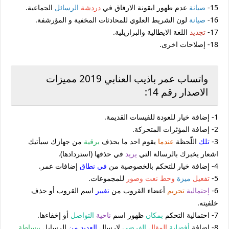
15-
صيانة
عدم ظهور ايقونة الارفاق في
دردشة
الرسائل
الجماعية.
16-
صيانة
لون الشريط العلوي للمحادثات المخفية و المؤرشفة.
17-
تجديد
اللغة الايطالية والبرازيلية.
18- إصلاحات اخرى.
واتساب عمر باذيب العنابي 2019 مميزات
الاصدار رقم 14:
1- إضافة خيار للعودة للفيسات القديمة.
2- إضافة المؤثرات المتحركة.
3-
تلك
اللّحظة
عندما
يقوم احد ما بحذف
برقية
من جهازك سيأتيك
اشعار يخبرك بالرسالة التي
يريد
في حذفها (استردادها).
4- إضافة خيار للتحكم بالخصوصية من
في نطاق
إضافات عمر.
5-
تفعيل
ميزة
وحط
نعت وصور
للمجموعات.
6-
إحتمالية
تحريم
أعضاء القروب من
تغيير
اسم القروب أو حذف
خلفيته.
7- احتمالية التحكم
بمكان
ظهور اسم
ناحية
التواصل
أو إخفاءها.
8- إضافة
أفضلية
المقال
الفرضي
لإرسال
العديد من
الرسايل
ببساطة
.