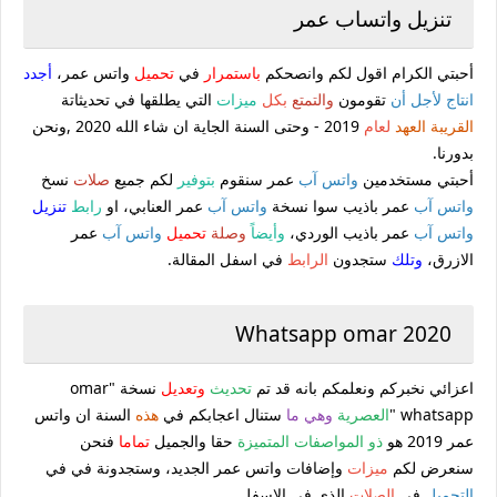
تنزيل واتساب عمر
أحبتي الكرام اقول لكم وانصحكم
باستمرار
في
تحميل
واتس عمر،
أجدد
انتاج
لأجل أن
تقومون
والتمتع
بكل
ميزات
التي يطلقها في تحديثاتة
القريبة العهد
لعام
2019 - وحتى السنة الجاية ان شاء الله 2020 ,ونحن
بدورنا.
أحبتي مستخدمين
واتس آب
عمر سنقوم
بتوفير
لكم جميع
صلات
نسخ
واتس آب
عمر باذيب سوا نسخة
واتس آب
عمر العنابي، او
رابط
تنزيل
واتس آب
عمر باذيب الوردي،
وأيضاً
وصلة
تحميل
واتس آب
عمر
الازرق،
وتلك
ستجدون
الرابط
في اسفل المقالة.
Whatsapp omar 2020
اعزائي نخبركم ونعلمكم بانه قد تم
تحديث
وتعديل
نسخة "omar
whatsapp "
العصرية
وهي ما
ستنال اعجابكم في
هذه
السنة ان واتس
عمر 2019 هو
ذو المواصفات المتميزة
حقا والجميل
تماما
فنحن
سنعرض لكم
ميزات
وإضافات واتس عمر الجديد، وستجدونة في في
التحميل
في
الصلات
الذي في الاسفل.