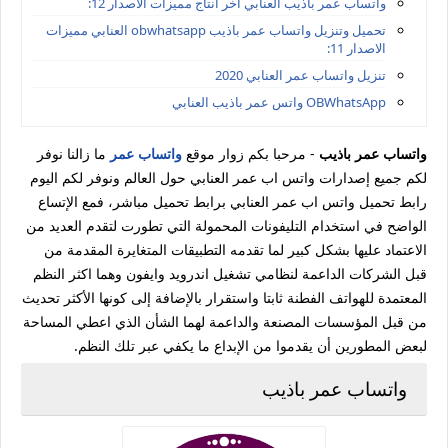
واتساب عمر باذيب العنابي اخر انتاج مميزات الاصدار 12:
تحميل وتنزيل واتساب عمر باذيب obwhatsapp العنابي مميزات
الاصدار 11:
تنزيل واتساب عمر العنابي 2020
OBWhatsApp واتس عمر باذيب العنابي
واتساب عمر باذيب
- مرحبا بكم زوار موقع
واتساب عمر
ما زالنا نوفر
لكم جميع إصدارات واتس اب عمر العنابي حول العالم ونوفر لكم اليوم
رابط تحميل واتس اب عمر العنابي برابط تحميل مباشر، فمع الإتساع
الواضح في استخدام التليفونات المحمولة التي تطورت لتقدم العديد من
الاعتماد عليها بشكل كبير لما تقدمه التطبيقات المتغايرة المقدمة من
قبل الشركات الداعمة لنظامي تشغيل اندرويد وايفون وهما اكثر النظم
المعتمدة للهواتف الفطنة ثابتا واستقرار بالإضافة إلى كونها الأكثر تحديث
من قبل المؤسسات المصنعة والداعمة لهما الشأن الذي اعطي المساحة
لبعض المطورين أن يقدموا من الإبداع ما يكفي عبر تلك النظم.
واتساب عمر باذيب