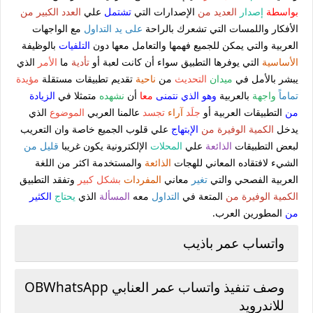
بواسطة
إصدار
العديد من
الإصدارات التي
تشتمل
علي
العدد الكبير من
الأفكار واللمسات التي تشعرك بالراحة
على يد
التداول
مع الواجهات
العربية والتي يمكن للجميع فهمها والتعامل معها دون
التلفيات
بالوظيفة
الأساسية
التي يوفرها التطبيق سواء أن كانت لعبة أو
تأدية
ما
الأمر
الذي
يبشر بالأمل في
ميدان
التحديث
من
ناحية
تقديم تطبيقات مستقلة
مؤيدة
تماماً
واجهة
بالعربية
وهو الذي
نتمنى
معا
أن
نشهده
متمثلا في
الزيادة
من
التطبيقات العربية أو
جلَد
آراء
تجسد
عالمنا العربي
الموضوع
الذي
يدخل
الكمية الوفيرة من
الإبتهاج
علي قلوب الجميع خاصة وان التعريب
لبعض التطبيقات
الذائعة
علي
المحلات
الإلكترونية يكون غريبا
قليل من
الشيء لافتقاده المعاني للهجات
الذائعة
والمستخدمة اكثر من اللغة
العربية الفصحي والتي
تغير
معاني
المفردات
بشكل كبير
وتفقد التطبيق
الكمية الوفيرة من
المتعة في
التداول
معه
المسألة
الذي
يحتاج
الكثير
من
المطورين العرب.
واتساب عمر باذيب
وصف تنفيذ واتساب عمر العنابي OBWhatsApp
للاندرويد