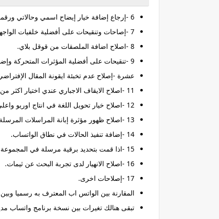
6 -إرجاع إضافة خيار إيضاح اسمي وحالاتي ورقمي تعويض كلمة واتساب.
7 -إصاحات وتنقيحات على أفضلية خلفيات الواجهات.
8 -اصلاح اضافة الملصقات من قوقل بلاي.
9 -تنقيحات على أفضلية المؤثرات المتحركة وإضافة اشكال وميزات حديثة.
عشرة -إصلاح عدم تخبئة ايقونة المقال الإفتراض
11 -اصلاح الايقاف الاجباري عندي اختيار اكثر من واحد في لائحة الرد الإفتراضي و المراسلات المجدولة.
12 -اصلاح خيار تحويل اللغة في انتاج اوريو واعلى.
13 -اصلاح ظهور مؤثرة إبانة المراسلات المرسلة عقب الكبس على توضيح المزيد في بيانات المجموعة.
14 -إضافة تنفيذ الحالات في نطاق الواتساب.
15 -اذا قمت بتحديد برقية مرسلة في المجموعة تَستطيع الاستجابة إلى مرسلها بأسلوب منفرد في المختص.
16 -اصلاح الانهيار لدى تجربة البحث عن ثيمات.
17 -إصلاحات اخرى.
المقارنة بين الواتس اب المعترف به رسميا وبي
تبقى هنالك تغيرات بين نسخة برنامج واتساب مد