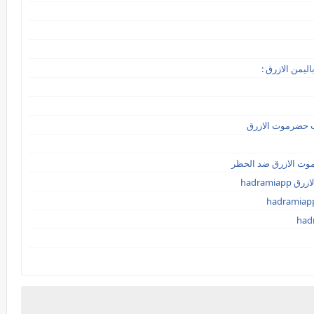
يمن الازرق :
 حضرموت الازرق
ت الازرق ضد الحظر
hadram