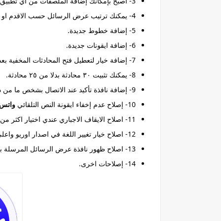
3- أصبح بإمكانك إضافة الملصقات من اي تطبيق خاص بالملصقات في سوق بلاي.
4- يمكنك ترتيب عرض الرسائل حسب الاقدم او الاحد بعد عرض الرسائل المرسلة من قبل اي شخص في المجموعة.
5- إضافة خطوط جديدة.
6- إضافة ايقونات جديدة.
7- إضافة خيار لتعطيل فتح المحادثات المخفية بعد الضغط على كلمة WhatsApp.
8- يمكنك تثبيت ٣٠ محادثة بدلا من ٢٥ محادثة.
9- إضافة نافذة تأكيد عند الاتصال بشخص ما من داخل المجموعة.
10- إصلاح عدم إخفاء ايقونة النص التلقائي
واتس ح
11- اصلاح الايقاف الاجباري عندي اختيار اكثر من شخص في قائمة الرد التلقائي و الرسائل المجدولة.
12- اصلاح خيار تغيير اللغة في اصدار اوريو واعلى.
13- اصلاح ظهور نافذة عرض الرسائل المرسلة بعد الضغط على عرض المزيد في معلومات المجموعة.
14- إصلاحات اخرى.