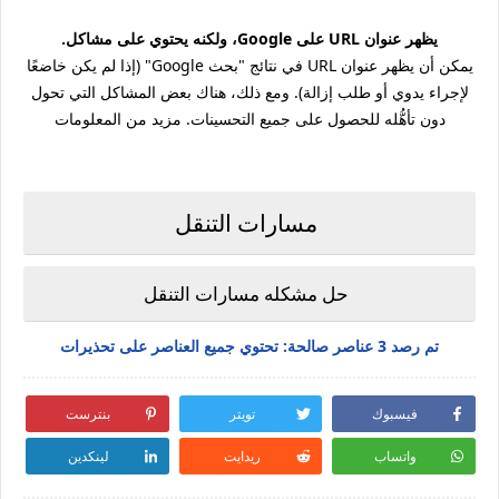
يظهر عنوان URL على Google، ولكنه يحتوي على مشاكل.
يمكن أن يظهر عنوان URL في نتائج "بحث Google" (إذا لم يكن خاضعًا
لإجراء يدوي أو طلب إزالة). ومع ذلك، هناك بعض المشاكل التي تحول
دون تأهُّله للحصول على جميع التحسينات. مزيد من المعلومات
مسارات التنقل
حل مشكله
مسارات التنقل
تم رصد 3 عناصر صالحة: تحتوي جميع العناصر على تحذيرات
فيسبوك
تويتر
بنترست
واتساب
ريدايت
لينكدين